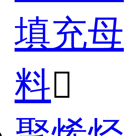
填充母
料

聚烯烃